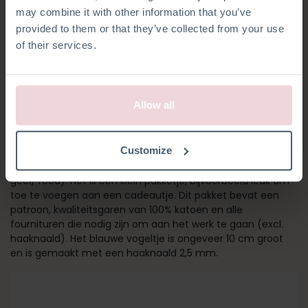
may combine it with other information that you’ve
provided to them or that they’ve collected from your use
of their services.
Allow all
BLAUW VOGELTJE
Customize
Dit schattige vogeltje is verkrijgbaar in drie kleuren (blauw/
geel/ rood). Het is een klein pakketje, bijvoorbeeld leuk om
toe te voegen aan een cadeautje. Dit pakket bevat een
patroon, kwaliteitsgaren van 100% katoen en alle
fournituren die nodig zijn om aan het werk te gaan (excl.
haaknaald). Het blauwe vogeltje is ongeveer 10 cm groot
en is gemaakt met een haaknaald 2,5 mm.