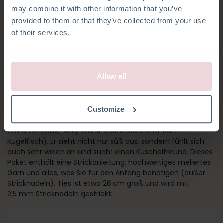
may combine it with other information that you’ve
provided to them or that they’ve collected from your use
of their services.
Allow all
TIES SCHILDKRÖTE
Customize
Ties ist Teil eines Sets von Meerestieren (Karel Krabbe/
Olivia Oktopus/ Willy Wahl/ Sterre Seestern/ Bart
Kugelfisch). Er sieht nicht nur süß aus, sondern fühlt sich
auch sehr weich an und sucht einen Kuschelfreund. Dieses
Paket enthält eine Strickanleitung, hochwertiges meliertes
Garn und alles, was Sie für den Anfang benötigen (außer
Stricknadeln). Ties ist etwa 26 cm groß und wird mit
2,5 mm Stricknadeln gestrickt.