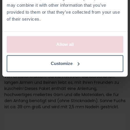
may combine it with other information that you’ve
provided to them or that they’ve collected from your use
of their services.
Allow all
SANNE FUCHS
Customize
Dieser fröhliche Fuchs ist Teil der neuesten Tierkollektion
von Christel Krukkert! Sanne mit Ihren wunderschönen
langen Armen und Beinen liebt es, mit Ihren Freunden zu
kuscheln! Dieses Paket enthält eine Anleitung,
hochwertiges meliertes Garn und alle Materialien, die für
den Anfang benötigt sind (ohne Stricknadeln). Sanne Fuchs
ist ca. 39 cm groß und wird mit 2,5 mm Nadeln gestrickt.