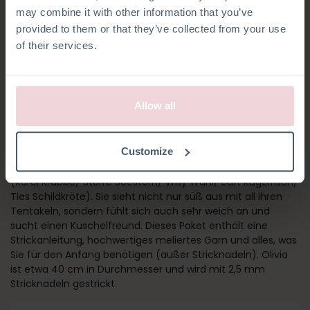
may combine it with other information that you’ve
provided to them or that they’ve collected from your use
of their services.
Allow all
OLIVIA OKTOPUS
Customize
Olivia ist Teil eines Sets Strickpakete von Meerestieren
(Karel Krabbe/ Sterre Seestern/ Willy Wahl/ Bart Kugelfisch/
Ties Schildkröte). Sie sieht nicht nur süß aus mit all ihren
Tentakeln, sondern fühlt sich auch sehr weich an und
sucht einen Kuschelfreund. Dieses Paket enthält eine
Strickanleitung, hochwertiges meliertes Garn und alles, was
Sie für den Anfang benötigen (außer Stricknadeln). Olivia
ist etwa 40 cm in Durchmesser und wird mit 2,5 mm
Stricknadeln gestrickt.