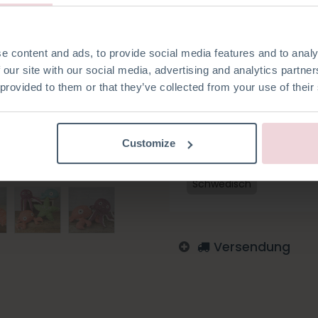
(außer Stricknadeln). Karel i
Stricknadeln gestrickt.
e content and ads, to provide social media features and to analy
 our site with our social media, advertising and analytics partn
 provided to them or that they’ve collected from your use of their
Auf die Wunschliste
Melden Sie sich an, um zu
Customize
Englisch
Deutsch
Nied
Schwedisch
Versendung