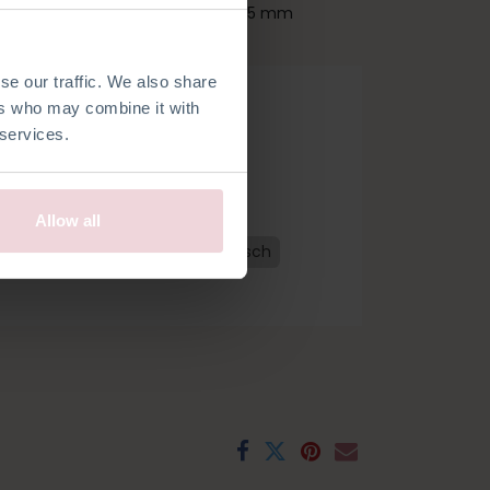
st etwa 26 cm lang und wird mit 2,5 mm
se our traffic. We also share
ers who may combine it with
 services.
 bestellen
Allow all
erländisch
Französisch
Spanisch