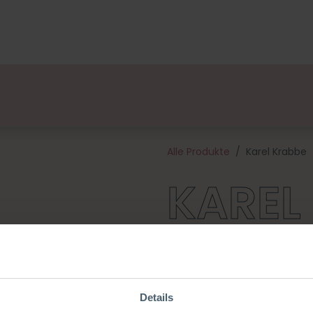
ge
Designers
Über uns
Vertriebspartner
Veran
Alle Produkte
Karel Krabbe
KAREL
Karel Krabbe ist Teil eines Se
Oktopus/ Sterre Seestern/ Will
sieht nicht nur süß aus für e
an und sucht einen Kuschelfre
Details
hochwertiges meliertes Garn 