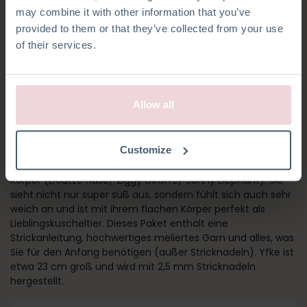
may combine it with other information that you’ve
provided to them or that they’ve collected from your use
of their services.
Allow all
YFKE MAUS
Customize
Yfke ist Teil eines Sets von vier Strickpakete mit flachem
Körper (Doutze Hase/ Ziggy Giraffe/ Sonny Elephant). Sie
sieht nicht nur super süß aus, sondern fühlt sich auch sehr
weich an und ist mit ihrem flachen Körper perfekt als
Lieblingskuscheltier. Dieses Paket enthält eine
Strickanleitung, hochwertiges meliertes Garn und alles, was
Sie für den Anfang benötigen (außer Stricknadeln). Yfke ist
etwa 23 cm groß und wird mit 2,5 mm Stricknadeln
hergestellt.