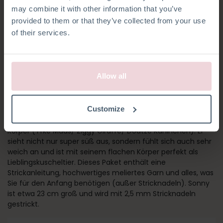
may combine it with other information that you’ve
provided to them or that they’ve collected from your use
of their services.
Allow all
SONNY ELEFANT
Customize
Sonny ist Teil eines Sets von vier Strickpakete mit flachem
Körper (Yfke Maus/ Ziggy Giraffe/ Doutze Kaninchen). Er
sieht nicht nur super süß aus, sondern fühlt sich auch sehr
weich an und ist mit seinem flachen Körper perfekt als
Lieblingskuscheltier. Dieses Paket enthält eine
Strickanleitung, hochwertiges meliertes Garn und alles, was
Sie für den Anfang benötigen (außer Stricknadeln). Sonny
ist etwa 23 cm groß und wird mit 2,5 mm Stricknadeln
gestrickt.