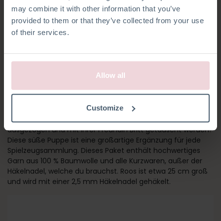
may combine it with other information that you’ve
provided to them or that they’ve collected from your use
of their services.
Allow all
MÄDCHEN ROOS
Customize
Treffen Sie Roos! Ihre Kleider und Schuhe können
ausgezogen und mit ihrer Freundin Britt getauscht werden!
Diese süße Puppe ist eine großartige Ergänzung für jede
Spielzeugsammlung. Dieses Paket enthält hochwertiges
Garn aus 100 % Baumwolle und alle Kurzwaren, außer der
Häkelnadel, welche du brauchst. Roos ist etwa 25 cm groß
und wird mit einer 2,5 mm Häkelnadel gehäkelt.