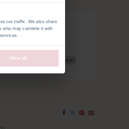
 Häkelnadel 2,5 mm gehäkelt.
se our traffic. We also share
ers who may combine it with
 services.
 bestellen
Allow all
utsch
Niederländisch
Französisch
Schwedisch
Norwegisch
137