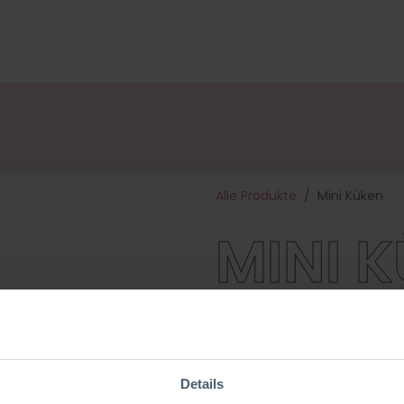
ge
Designers
Über uns
Vertriebspartner
Veran
Alle Produkte
Mini Küken
MINI 
Beginnen Sie den Frühling ri
Mini Hasen und dem Mini Lamm 
niedlich, ein lustiges Projekt
hochwertiges Garn aus 100 % 
Details
Anfang benötigt werden (aus