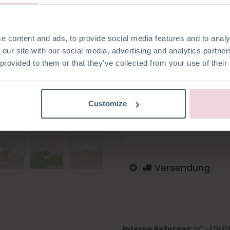
9 cm groß und wird mit einer
e content and ads, to provide social media features and to analy
 our site with our social media, advertising and analytics partn
 provided to them or that they’ve collected from your use of their
Auf die Wunschliste
Melden Sie sich an, um zu
Customize
Italienisch
Englisch
De
Spanisch
Tschechisch
Versendung
Interne Referenz:
HC-40MB