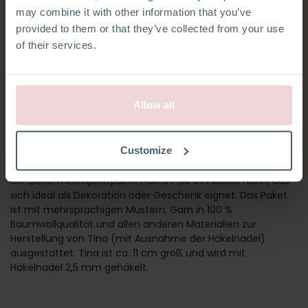
may combine it with other information that you’ve
provided to them or that they’ve collected from your use
of their services.
Allow all
TINA HUHN
Customize
Holen Sie sich den Frühling in Ihr Zuhause mit Tina Chicken!
Mit diesem Komplettpaket häkeln. Sie ein süßes Huhn, das
sich ideal als Dekoration oder Geschenk eignet. Das Paket
ist mit mehrsprachigen Mustern, Garn in 100 %
Baumwollqualität und allen anderen Materialien zur
Herstellung von Tina (mit Ausnahme der Häkelnadel)
ausgestattet. Tina ist ca. 11 cm groß und wird mit
Häkelnadel 2,5 mm gehäkelt.