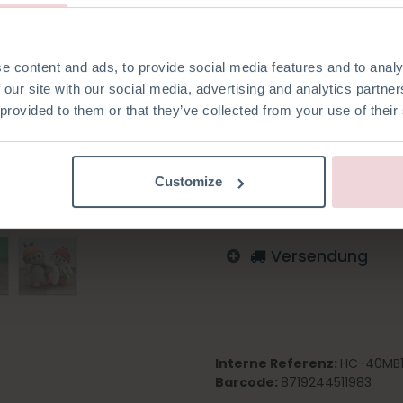
e content and ads, to provide social media features and to analy
Auf die Wunschliste
 our site with our social media, advertising and analytics partn
 provided to them or that they’ve collected from your use of their
Melden Sie sich an, um zu
Italienisch
Englisch
De
Spanisch
Tschechisch
Customize
Versendung
Interne Referenz:
HC-40MB1
Barcode:
8719244511983