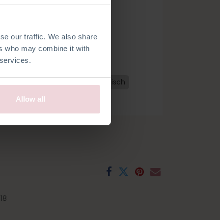
se our traffic. We also share
ers who may combine it with
 services.
 bestellen
utsch
Niederländisch
Französisch
Schwedisch
Norwegisch
Allow all
18