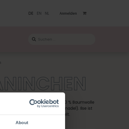
DE
EN
NL
Anmelden
staltungen
Katalog
Blog
Kontact
n
KANINCHEN
leitung, hochwertiges Garn aus 100 % Baumwolle
r die Arbeit brauchst (ohne Häkelnadel). Ilse ist
 einer 2,5 mm Häkelnadel gehäkelt.
About