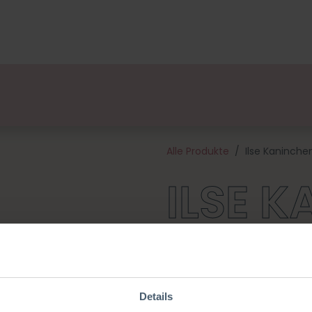
ge
Designers
Über uns
Vertriebspartner
Veran
Alle Produkte
Ilse Kaninche
ILSE 
Dieses Paket enthält eine An
und alle Materialien, die du fü
etwa 16 cm groß und wird mit
Details