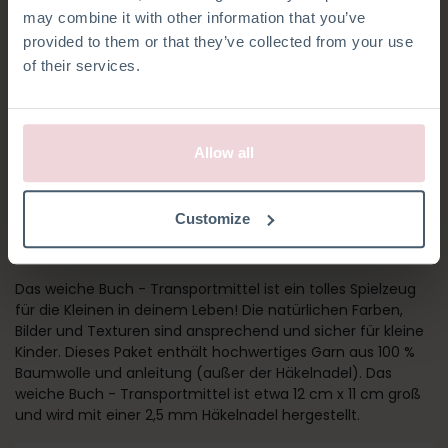
may combine it with other information that you’ve
provided to them or that they’ve collected from your use
of their services.
Allow all
WEICHES BUCH -
Customize
TRANSPORTMITTEL
Das weiche Buch - Transportmittel ist ein tolles Spielzeug
für die Kleinen in deinem Leben! Die natürlichen Farben,
Bilder und Texturen sind ansprechend und sicher für kleine
Kinder. Dieses Paket enthält hochwertiges Garn aus 100 %
Baumwolle und anleitung (außer der Häkelnadel). Das
weiche Buch - Transportmittel ist etwa 12 cm x 11 cm groß
und wird mit einer 2,5 mm Häkelnadel hergestellt.