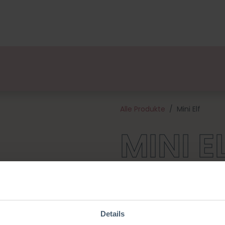
ge
Designers
Über uns
Vertriebspartner
Veran
Alle Produkte
Mini Elf
MINI E
Der Mini Elf ist eine tolle Er
macht auch Spaß damit zu s
Lebkuchenmann, Mini Engel,
bildet er die „mini“ Weihnacht
Details
Garn aus 100 % Baumwolle und