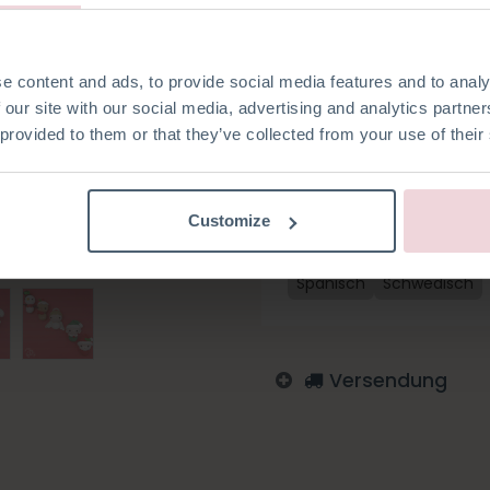
du brauchst. Der Mini Elf ist
Häkelnadel gehäkelt.
e content and ads, to provide social media features and to analy
 our site with our social media, advertising and analytics partn
 provided to them or that they’ve collected from your use of their
Auf die Wunschliste
Melden Sie sich an, um zu
Customize
Italienisch
Englisch
De
Spanisch
Schwedisch
Versendung