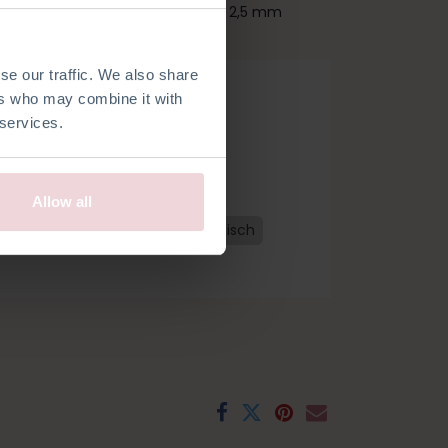
 etwa 9 cm groß und wird mit einer 2,5 mm
se our traffic. We also share
ers who may combine it with
 services.
 bestellen
Allow all
utsch
Niederländisch
Französisch