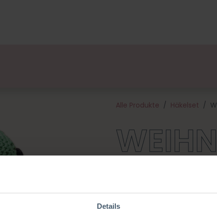
ge
Designers
Über uns
Vertriebspartner
Veran
Alle Produkte
Häkelset
W
WEIH
TO
Details
Das Weihnachtsauto ist eine l