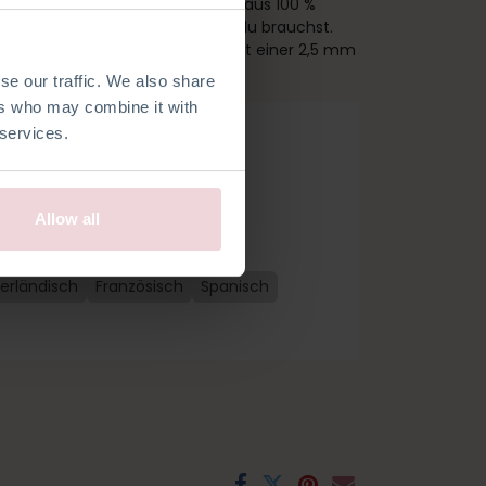
ket enthält hochwertiges Garn aus 100 %
, außer der Häkelnadel, welche du brauchst.
 cm groß, 12 cm lang und wird mit einer 2,5 mm
se our traffic. We also share
ers who may combine it with
 services.
Allow all
 bestellen
erländisch
Französisch
Spanisch