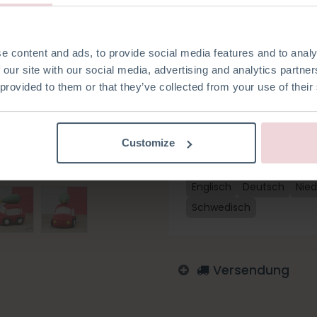
Spielzeugsammlung! Dieses Pa
Baumwolle und alle Kurzwaren
Das Weihnachtsauto ist ca. 11
Häkelnadel hergestellt.
e content and ads, to provide social media features and to analy
 our site with our social media, advertising and analytics partn
 provided to them or that they’ve collected from your use of their
Auf die Wunschliste
Customize
Melden Sie sich an, um zu
Englisch
Deutsch
Nied
Schwedisch
Versendung