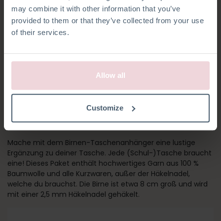
may combine it with other information that you’ve
provided to them or that they’ve collected from your use
of their services.
Allow all
BIRNE
Customize
TASCHENANHÄNGER
Mache mit dem Birnen-Taschenanhänger eine lustige
Ergänzung zu deiner Tasche. Jede (Schul-)Tasche braucht
eine! Dieses Paket enthält hochwertiges Garn aus 100 %
Baumwolle und alle Kurzwaren, außer der Häkelnadel,
welche du brauchst. Die Birne ist etwa 8 cm groß und wird
mit einer 2,5 mm Häkelnadel gehäkelt.