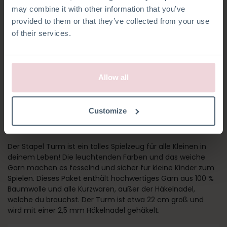
may combine it with other information that you’ve
provided to them or that they’ve collected from your use
of their services.
Allow all
STAPEL TURM
Customize
KANINCHEN
Der Stapel Turm ist ein tolles Spielzeug für alle Kleinen in
deinem Leben! Die leuchtenden Farben und das weiche
Garn machen es fesselnd und sicher für kleine Kinder zum
Spielen. Dieses Paket enthält hochwertiges Garn aus 100 %
Baumwolle und alle Kurzwaren, außer der Häkelnadel,
welche du brauchst. Der Turm ist etwa 22 cm groß und
wird mit einer 2,5 mm Häkelnadel gehäkelt.