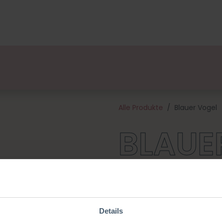
ge
Designers
Über uns
Vertriebspartner
Veran
Alle Produkte
Blauer Vogel
BLAUE
Holen Sie sich mit dem blauen
kleine Vogel ist in drei Farben 
Paket, also auch schön um e
Paket enthält hochwertiges G
Details
außer der Häkelnadel, welche 