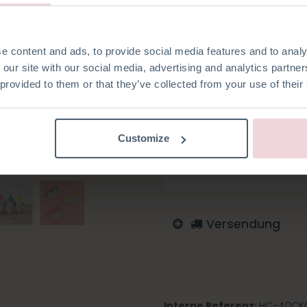
groß und wird mit einer 2,5 
e content and ads, to provide social media features and to analy
 our site with our social media, advertising and analytics partn
 provided to them or that they’ve collected from your use of their
Auf die Wunschliste
Melden Sie sich an, um zu
Customize
Englisch
Deutsch
Nied
Tschechisch
Schwedis
Versendung
Interne Referenz:
HC-40CK