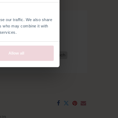
mm Häkelnadel gehäkelt.
se our traffic. We also share
ers who may combine it with
 services.
 bestellen
Allow all
erländisch
Französisch
Spanisch
ch
070