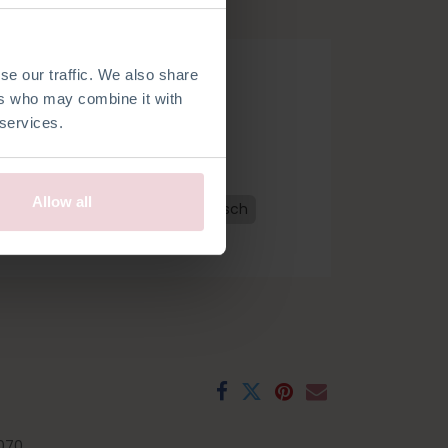
mm Häkelnadel gehäkelt.
se our traffic. We also share
ers who may combine it with
 services.
 bestellen
Allow all
erländisch
Französisch
Spanisch
ch
070