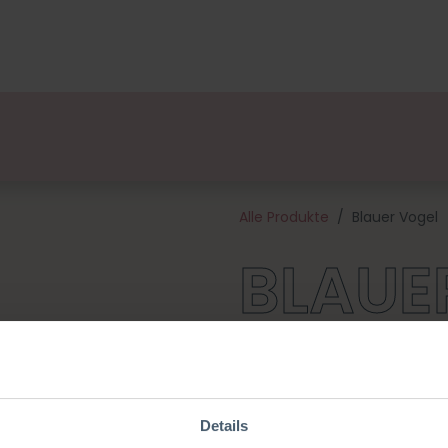
ge
Designers
Über uns
Vertriebspartner
Veran
Alle Produkte
Blauer Vogel
BLAUE
Holen Sie sich mit dem blauen
kleine Vogel ist in drei Farben 
Paket, also auch schön um e
Paket enthält hochwertiges G
Details
außer der Häkelnadel, welche 