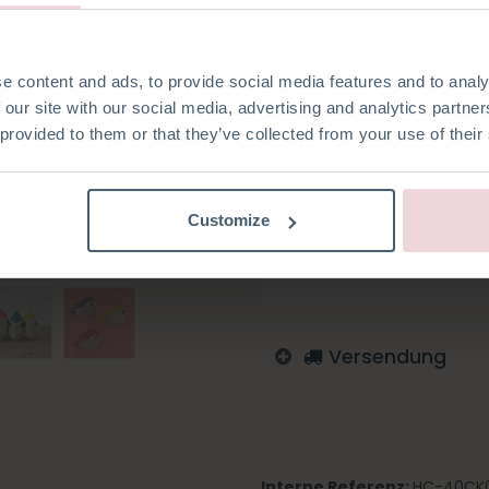
groß und wird mit einer 2,5 
e content and ads, to provide social media features and to analy
 our site with our social media, advertising and analytics partn
 provided to them or that they’ve collected from your use of their
Auf die Wunschliste
Melden Sie sich an, um zu
Customize
Englisch
Deutsch
Nied
Tschechisch
Schwedis
Versendung
Interne Referenz:
HC-40CK