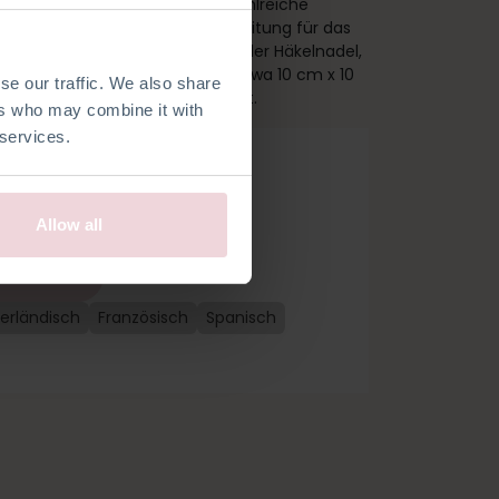
t auch ein tolles Geschenk für zahlreiche
die Anleitung für Pippa, eine Anleitung für das
Garn und alle Kurzwaren, außer der Häkelnadel,
 etwa 20 cm groß, das Herz ist etwa 10 cm x 10
se our traffic. We also share
iner 3,0 mm Häkelnadel gehäkelt.
ers who may combine it with
 services.
Allow all
 bestellen
erländisch
Französisch
Spanisch