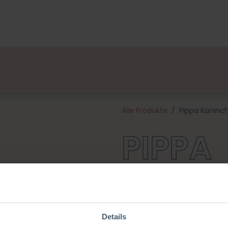
ge
Designers
Über uns
Vertriebspartner
Veran
Alle Produkte
Pippa Kaninc
PIPPA
KANIN
Details
Als eines der ersten Häkelpaket