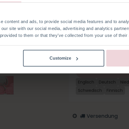
Klassiker! Dieser süße Hase is
Anlässe. Dieses Paket enthält 
Herz, hochwertiges meliertes 
welche du brauchst. Pippa ist
e content and ads, to provide social media features and to analy
cm groß und beide sind mit e
 our site with our social media, advertising and analytics partn
 provided to them or that they’ve collected from your use of their
Auf die Wunschliste
Customize
Melden Sie sich an, um zu
Englisch
Deutsch
Nied
Schwedisch
Finnisch
Versendung